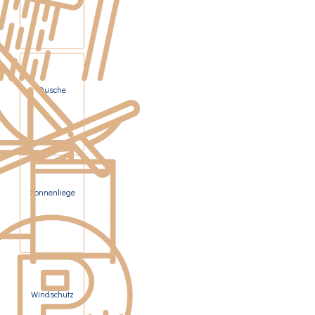
Dusche
Sonnenliege
Windschutz