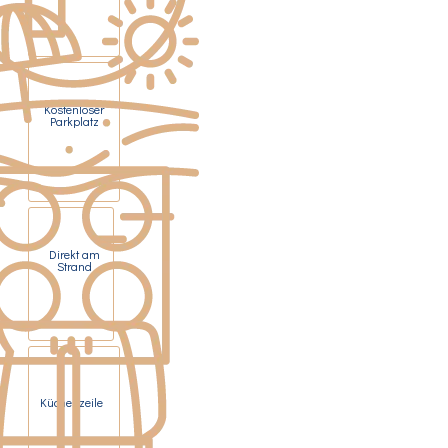
Kostenloser
Parkplatz
Direkt am
Strand
Küchenzeile