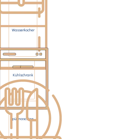
Wasserkocher
Kühlschrank
Spülmaschine