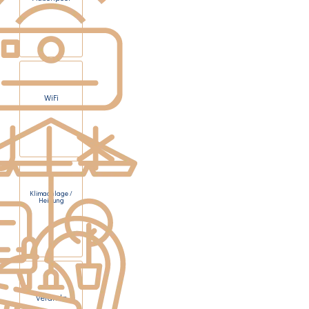
WiFi
Klimaanlage /
Heizung
Veranda