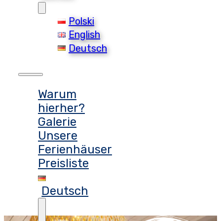
Polski
English
Deutsch
Warum
hierher?
Galerie
Unsere
Ferienhäuser
Preisliste
Deutsch