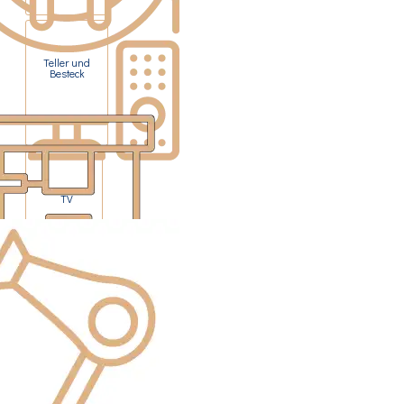
Teller und
Besteck
TV
Kapselkaffee-
maschine