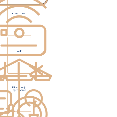
basen zewn.
WiFi
klimatyzacja
ogrzewanie