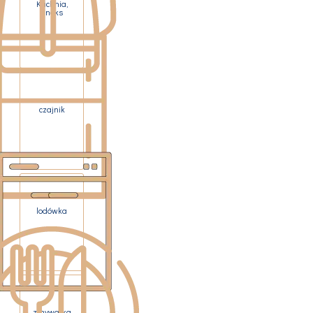
Kuchnia,
aneks
czajnik
lodówka
zmywarka