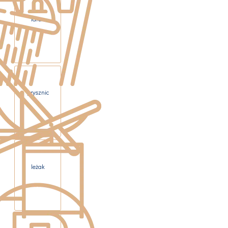
taras
prysznic
leżak