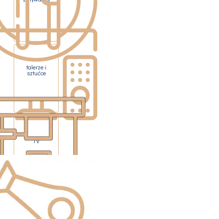
talerze i
sztućce
TV
Ekspres do
kawy