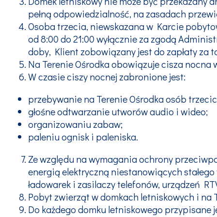
Domek letniskowy nie może być przekazany an
pełną odpowiedzialność, na zasadach przewidz
Osoba trzecia, niewskazana w Karcie pobyto
od 8:00 do 21:00 wyłącznie za zgodą Adminis
doby, Klient zobowiązany jest do zapłaty za 
Na Terenie Ośrodka obowiązuje cisza nocna w
W czasie ciszy nocnej zabronione jest:
przebywanie na Terenie Ośrodka osób trzecic
głośne odtwarzanie utworów audio i wideo;
organizowaniu zabaw;
paleniu ognisk i paleniska.
Ze względu na wymagania ochrony przeciwpoż
energią elektryczną niestanowiących stałego w
ładowarek i zasilaczy telefonów, urządzeń R
Pobyt zwierząt w domkach letniskowych i na 
Do każdego domku letniskowego przypisane je